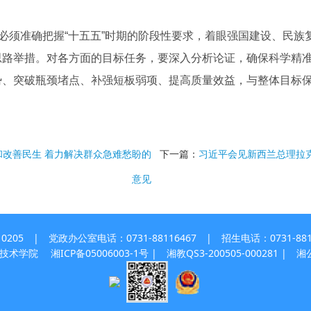
须准确把握“十五五”时期的阶段性要求，着眼强国建设、民族
思路举措。对各方面的目标任务，要深入分析论证，确保科学精
势、突破瓶颈堵点、补强短板弱项、提高质量效益，与整体目标
和改善民生 着力解决群众急难愁盼的
下一篇：
习近平会见新西兰总理拉
意见
 | 党政办公室电话：0731-88116467 | 招生电话：0731-8811
职业技术学院
湘ICP备05006003-1号
| 湘教QS3-200505-000281 |
湘公