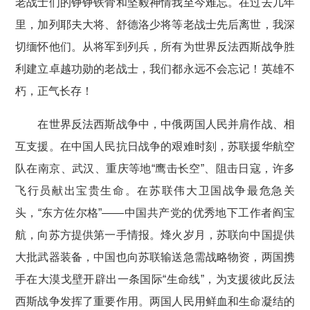
老战士们的铮铮铁骨和坚毅神情我至今难忘。在过去几年
里，加列耶夫大将、舒德洛少将等老战士先后离世，我深
切缅怀他们。从将军到列兵，所有为世界反法西斯战争胜
利建立卓越功勋的老战士，我们都永远不会忘记！英雄不
朽，正气长存！
在世界反法西斯战争中，中俄两国人民并肩作战、相
互支援。在中国人民抗日战争的艰难时刻，苏联援华航空
队在南京、武汉、重庆等地“鹰击长空”、阻击日寇，许多
飞行员献出宝贵生命。在苏联伟大卫国战争最危急关
头，“东方佐尔格”——中国共产党的优秀地下工作者阎宝
航，向苏方提供第一手情报。烽火岁月，苏联向中国提供
大批武器装备，中国也向苏联输送急需战略物资，两国携
手在大漠戈壁开辟出一条国际“生命线”，为支援彼此反法
西斯战争发挥了重要作用。两国人民用鲜血和生命凝结的