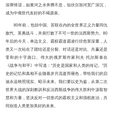
深厚情谊，如黄河之水奔腾不息，似伏尔加河宽广深沉，
成为中俄世代友好的不竭源泉。
80年前，包括中国、苏联在内的全世界正义力量同仇
敌忾、英勇战斗，并肩打败了不可一世的法西斯势力。80
年后的今天，单边主义、霸权霸道霸凌行径危害深重，人
类又一次站在了团结还是分裂、对话还是对抗、共赢还是
零和的十字路口。伟大的俄罗斯作家列夫·托尔斯泰在
《战争与和平》中写道：“历史是国家和人类的传记。”历
史的记忆和真相不会随着岁月流逝而褪色，带给我们的启
迪永远映照现实、昭示未来。我们要以史为鉴，从第二次
世界大战的深刻教训和反法西斯战争的伟大胜利中汲取智
慧和力量，坚决反对一切形式的霸权主义和强权政治，共
同创造人类更加美好的未来。