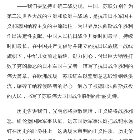
——我们要坚持正确二战史观。中国、苏联分别作为
第二次世界大战的亚洲和欧洲主战场，是抗击日本军国主
义和德国纳粹主义的中流砥柱，为世界反法西斯战争胜利
作出决定性贡献。中国人民抗日战争开始时间最早、持续
时间最长。在中国共产党倡导并建立的抗日民族统一战线
旗帜下，中华儿女前赴后继、勠力同心，付出巨大牺牲打
败了穷凶极恶的日本军国主义者，谱写了抗日战争胜利的
伟大篇章。在欧洲战场，苏联红军以坚韧意志锻造钢铁洪
流，碾碎了纳粹侵略者的野心，解放了被德国法西斯奴役
的人民，书写了苏联伟大卫国战争胜利的壮丽史诗。
历史告诉我们，光明必将驱散黑暗，正义终将战胜邪
恶。纽伦堡国际军事法庭、远东国际军事法庭把战犯永远
钉在历史的耻辱柱上，这两场大审判的正义性质、历史价