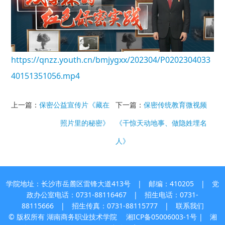
https://qnzz.youth.cn/bmjygxx/202304/P0202304033
40151351056.mp4
上一篇：
保密公益宣传片《藏在
下一篇：
保密传统教育微视频
照片里的秘密》
《干惊天动地事、做隐姓埋名
人》
学院地址：长沙市岳麓区雷锋大道413号 | 邮编：410205 | 党
政办公室电话：0731-88116467 | 招生电话：0731-
88115666 | 招生传真：0731-88115777 |
联系我们
© 版权所有 湖南商务职业技术学院
湘ICP备05006003-1号
| 湘