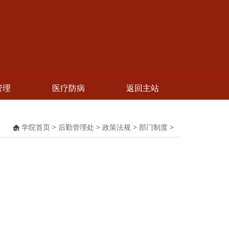
管理
医疗防病
返回主站
学院首页
>
后勤管理处
>
政策法规
>
部门制度
>